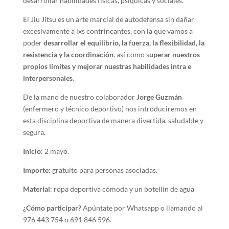
desarrollar habilidades físicas, psíquicas y sociales.
El Jiu Jitsu es un arte marcial de autodefensa sin dañar
excesivamente a lxs contrincantes, con la que vamos a
poder
desarrollar el equilibrio, la fuerza, la flexibilidad, la
resistencia y la coordinación
, así como s
uperar nuestros
propios límites y mejorar nuestras habilidades intra e
interpersonales
.
De la mano de nuestro colaborador
Jorge Guzmán
(enfermero y técnico deportivo) nos introduciremos en
esta disciplina deportiva de manera divertida, saludable y
segura.
Inicio
: 2 mayo.
Importe:
gratuito para personas asociadas.
Material
: ropa deportiva cómoda y un botellín de agua
¿Cómo participar?
Apúntate por Whatsapp o llamando al
976 443 754 o 691 846 596.