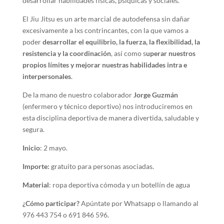
desarrollar habilidades físicas, psíquicas y sociales.
El Jiu Jitsu es un arte marcial de autodefensa sin dañar
excesivamente a lxs contrincantes, con la que vamos a
poder
desarrollar el equilibrio, la fuerza, la flexibilidad, la
resistencia y la coordinación
, así como s
uperar nuestros
propios límites y mejorar nuestras habilidades intra e
interpersonales
.
De la mano de nuestro colaborador
Jorge Guzmán
(enfermero y técnico deportivo) nos introduciremos en
esta disciplina deportiva de manera divertida, saludable y
segura.
Inicio
: 2 mayo.
Importe:
gratuito para personas asociadas.
Material
: ropa deportiva cómoda y un botellín de agua
¿Cómo participar?
Apúntate por Whatsapp o llamando al
976 443 754 o 691 846 596.