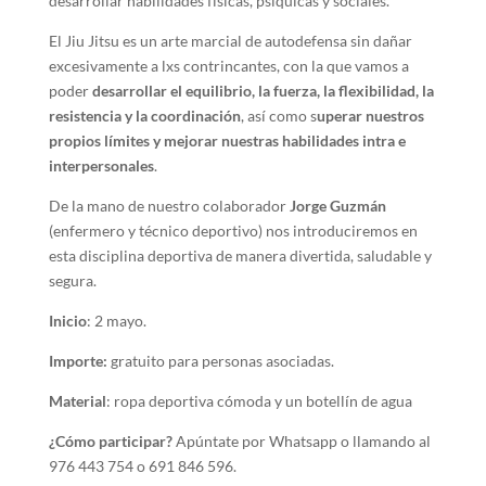
desarrollar habilidades físicas, psíquicas y sociales.
El Jiu Jitsu es un arte marcial de autodefensa sin dañar
excesivamente a lxs contrincantes, con la que vamos a
poder
desarrollar el equilibrio, la fuerza, la flexibilidad, la
resistencia y la coordinación
, así como s
uperar nuestros
propios límites y mejorar nuestras habilidades intra e
interpersonales
.
De la mano de nuestro colaborador
Jorge Guzmán
(enfermero y técnico deportivo) nos introduciremos en
esta disciplina deportiva de manera divertida, saludable y
segura.
Inicio
: 2 mayo.
Importe:
gratuito para personas asociadas.
Material
: ropa deportiva cómoda y un botellín de agua
¿Cómo participar?
Apúntate por Whatsapp o llamando al
976 443 754 o 691 846 596.