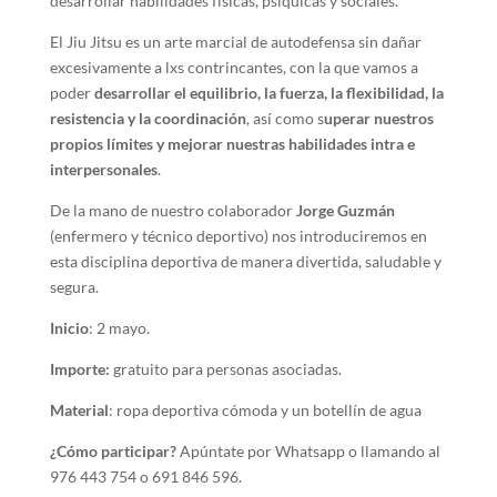
desarrollar habilidades físicas, psíquicas y sociales.
El Jiu Jitsu es un arte marcial de autodefensa sin dañar
excesivamente a lxs contrincantes, con la que vamos a
poder
desarrollar el equilibrio, la fuerza, la flexibilidad, la
resistencia y la coordinación
, así como s
uperar nuestros
propios límites y mejorar nuestras habilidades intra e
interpersonales
.
De la mano de nuestro colaborador
Jorge Guzmán
(enfermero y técnico deportivo) nos introduciremos en
esta disciplina deportiva de manera divertida, saludable y
segura.
Inicio
: 2 mayo.
Importe:
gratuito para personas asociadas.
Material
: ropa deportiva cómoda y un botellín de agua
¿Cómo participar?
Apúntate por Whatsapp o llamando al
976 443 754 o 691 846 596.