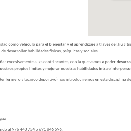
ividad como
vehículo para el bienestar y el aprendizaje
a través del
Jiu Jits
 de desarrollar habilidades físicas, psíquicas y sociales.
dañar excesivamente a lxs contrincantes, con la que vamos a poder
desarrol
uestros propios límites y mejorar nuestras habilidades intra e interperso
(enfermero y técnico deportivo) nos introduciremos en esta disciplina de
agua
ndo al 976 443 754 o 691 846 596.