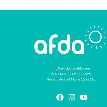
info@asociacionafda.com
976 443 754
/
691 846 596
Horario de 9 a 14 h. de 16 a 21 h.
Facebook
Instagram
YouTu