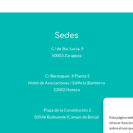
Sedes
C/ de Sta. Lucía, 9
50003 Zaragoza
C/ Berenguer, 4 Planta 5
Hotel de Asociaciones / Edificio Bantierra
22002 Huesca
Plaza de la Constitución 2
be
50546 Bulbuente (Campo de Borja)
Esta página web
ofrecer funcion
sobre el uso qu