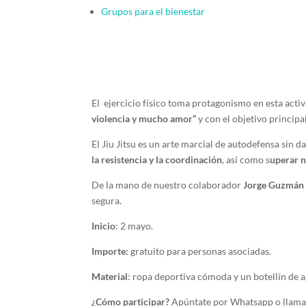
Grupos para el bienestar
El ejercicio físico toma protagonismo en esta act
violencia y mucho amor”
y con el objetivo principal
El Jiu Jitsu es un arte marcial de autodefensa sin 
la resistencia y la coordinación
, así como s
uperar n
De la mano de nuestro colaborador
Jorge Guzmán
segura.
Inicio
: 2 mayo.
Importe:
gratuito para personas asociadas.
Material
: ropa deportiva cómoda y un botellín de 
¿Cómo participar?
Apúntate por Whatsapp o llama