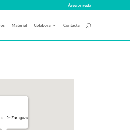
Área privada
los
Material
Colabora
Contacta
ucía, 9 - Zaragoza