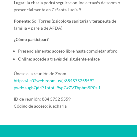
Lugar:
la charla podrá seguirse online a través de zoom o
presencialmente en C/Santa Lucía 9.
Ponente:
Sol Torres (psicóloga sanitaria y terapeuta de
familia y pareja de AFDA)
¿Cómo participar?
Presencialmente: acceso libre hasta completar aforo
Online: accede a través del siguiente enlace
Únase a la reunión de Zoom
https://us02web.zoom.us/j/88457525559?
pwd=augbQdrP1htptL9vpGzZVThpbm9P0z.1
ID de reunión: 884 5752 5559
Código de acceso: juecharla