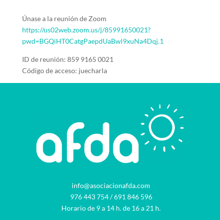
Únase a la reunión de Zoom
https://us02web.zoom.us/j/85991650021?
pwd=BGQiHT0CatgPaepdUaBwl9xuNa4Dqj.1
ID de reunión: 859 9165 0021
Código de acceso: juecharla
info@asociacionafda.com
976 443 754
/
691 846 596
Horario de 9 a 14 h. de 16 a 21 h.