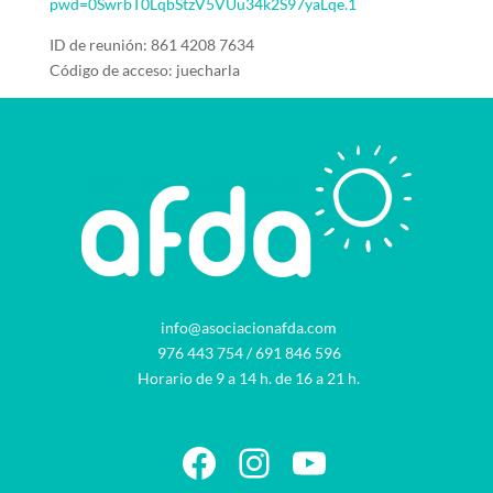
pwd=0SwrbT0LqbStzV5VUu34k2S97yaLqe.1
ID de reunión: 861 4208 7634
Código de acceso: juecharla
info@asociacionafda.com
976 443 754
/
691 846 596
Horario de 9 a 14 h. de 16 a 21 h.
Facebook
Instagram
YouTube