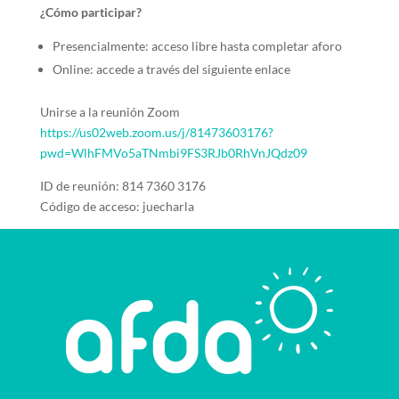
¿Cómo participar?
Presencialmente: acceso libre hasta completar aforo
Online: accede a través del siguiente enlace
Unirse a la reunión Zoom
https://us02web.zoom.us/j/81473603176?
pwd=WlhFMVo5aTNmbi9FS3RJb0RhVnJQdz09
ID de reunión: 814 7360 3176
Código de acceso: juecharla