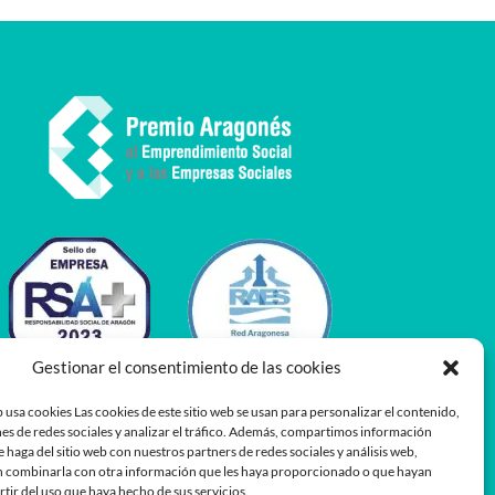
Gestionar el consentimiento de las cookies
 usa cookies Las cookies de este sitio web se usan para personalizar el contenido,
es de redes sociales y analizar el tráfico. Además, compartimos información
e haga del sitio web con nuestros partners de redes sociales y análisis web,
 combinarla con otra información que les haya proporcionado o que hayan
rtir del uso que haya hecho de sus servicios.