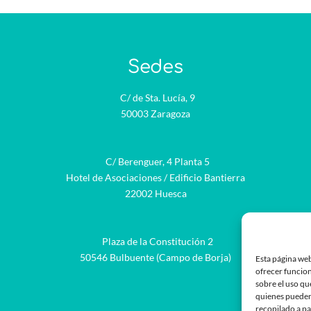
Sedes
C/ de Sta. Lucía, 9
50003 Zaragoza
C/ Berenguer, 4 Planta 5
Hotel de Asociaciones / Edificio Bantierra
22002 Huesca
Plaza de la Constitución 2
be
50546 Bulbuente (Campo de Borja)
Esta página web
ofrecer funcion
sobre el uso qu
quienes pueden
recopilado a pa