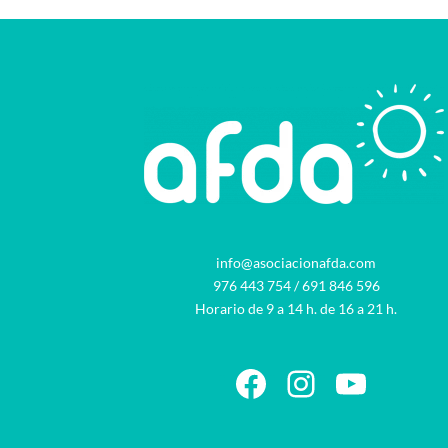
info@asociacionafda.com
976 443 754
/
691 846 596
Horario de 9 a 14 h. de 16 a 21 h.
Facebook
Instagram
YouTu