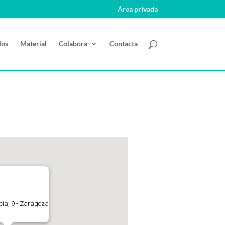
Área privada
los
Material
Colabora
Contacta
ucía, 9 - Zaragoza