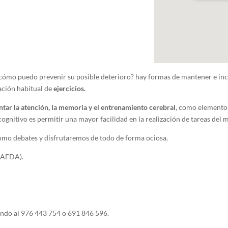
cómo puedo prevenir su posible deterioro? hay formas de mantener e in
ación habitual de
ejercicios.
tar la atención, la memoria y el entrenamiento cerebral
, como elemento 
cognitivo es permitir una mayor facilidad en la realización de tareas del 
como debates y disfrutaremos de todo de forma ociosa.
 AFDA).
ndo al 976 443 754 o 691 846 596.