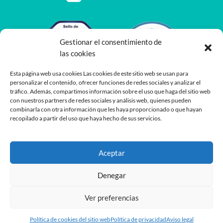
Gestionar el consentimiento de
las cookies
Esta página web usa cookies Las cookies de este sitio web se usan para
personalizar el contenido, ofrecer funciones de redes sociales y analizar el
tráfico. Además, compartimos información sobre el uso que haga del sitio web
con nuestros partners de redes sociales y análisis web, quienes pueden
combinarla con otra información que les haya proporcionado o que hayan
recopilado a partir del uso que haya hecho de sus servicios.
Aceptar
Denegar
Ver preferencias
Desarrollado por
Planea
y
Oshito
Política de cookies del sitio web
Política de privacidad
Aviso legal