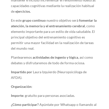
mantener e incluso incrementar el rendimiento nuestras
capacidades cognitivas mediante la realización habitual
de
ejercicios.
En este
grupo continuo
nuestro objetivo será
fomentar la
atención, la memoria y el entrenamiento cerebral
, como
elemento importante para un estilo de vida saludable. El
principal objetivo del entrenamiento cognitivo es
permitir una mayor facilidad en la realización de tareas
del mundo real.
Plantearemos
actividades de ingenio y lógica
, así como
debates y disfrutaremos de todo de forma ociosa.
Impartido por
Laura Izquierdo (Neuropsicóloga de
AFDA).
Organización
:
Importe:
gratuito para personas asociadas.
¿Cómo participar?
Apúntate por Whatsapp o llamando al