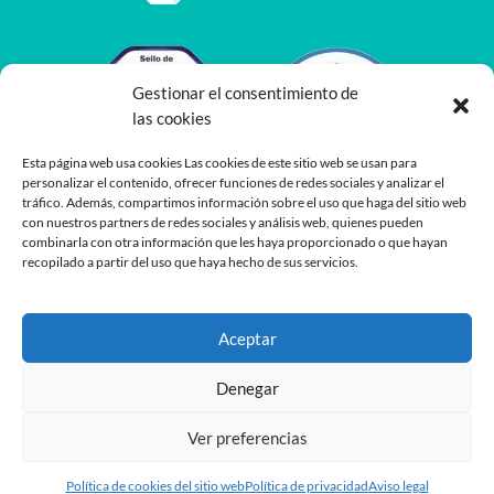
Gestionar el consentimiento de
las cookies
Esta página web usa cookies Las cookies de este sitio web se usan para
personalizar el contenido, ofrecer funciones de redes sociales y analizar el
tráfico. Además, compartimos información sobre el uso que haga del sitio web
con nuestros partners de redes sociales y análisis web, quienes pueden
combinarla con otra información que les haya proporcionado o que hayan
recopilado a partir del uso que haya hecho de sus servicios.
Aceptar
Denegar
Ver preferencias
Desarrollado por
Planea
y
Oshito
Política de cookies del sitio web
Política de privacidad
Aviso legal