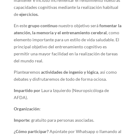
mantener e incluso incrementar el rendimiento nuestras
capacidades cognitivas mediante la realización habitual
de
ejercicios.
En este
grupo continuo
nuestro objetivo será
fomentar la
atención, la memoria y el entrenamiento cerebral
, como
elemento importante para un estilo de vida saludable. El
principal objetivo del entrenamiento cognitivo es
permitir una mayor facilidad en la realización de tareas
del mundo real.
Plantearemos
actividades de ingenio y lógica
, así como
debates y disfrutaremos de todo de forma ociosa.
Impartido por
Laura Izquierdo (Neuropsicóloga de
AFDA).
Organización
:
Importe:
gratuito para personas asociadas.
¿Cómo participar?
Apúntate por Whatsapp o llamando al