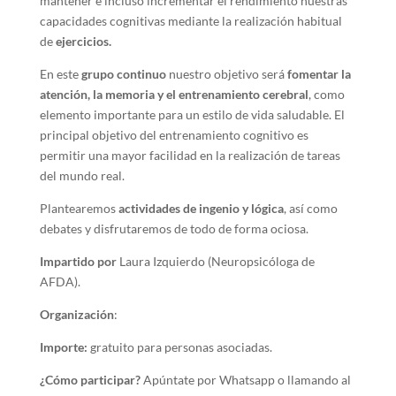
mantener e incluso incrementar el rendimiento nuestras
capacidades cognitivas mediante la realización habitual
de
ejercicios.
En este
grupo continuo
nuestro objetivo será
fomentar la
atención, la memoria y el entrenamiento cerebral
, como
elemento importante para un estilo de vida saludable. El
principal objetivo del entrenamiento cognitivo es
permitir una mayor facilidad en la realización de tareas
del mundo real.
Plantearemos
actividades de ingenio y lógica
, así como
debates y disfrutaremos de todo de forma ociosa.
Impartido por
Laura Izquierdo (Neuropsicóloga de
AFDA).
Organización
:
Importe:
gratuito para personas asociadas.
¿Cómo participar?
Apúntate por Whatsapp o llamando al