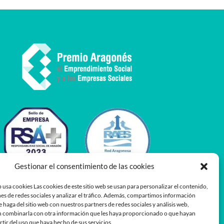
Gestionar el consentimiento de las cookies
 usa cookies Las cookies de este sitio web se usan para personalizar el contenido,
es de redes sociales y analizar el tráfico. Además, compartimos información
e haga del sitio web con nuestros partners de redes sociales y análisis web,
 combinarla con otra información que les haya proporcionado o que hayan
rtir del uso que haya hecho de sus servicios.