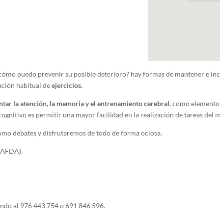
cómo puedo prevenir su posible deterioro? hay formas de mantener e in
ación habitual de
ejercicios.
tar la atención, la memoria y el entrenamiento cerebral
, como elemento 
cognitivo es permitir una mayor facilidad en la realización de tareas del 
como debates y disfrutaremos de todo de forma ociosa.
 AFDA).
ndo al 976 443 754 o 691 846 596.