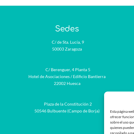
Sedes
C/ de Sta. Lucía, 9
50003 Zaragoza
C/ Berenguer, 4 Planta 5
Hotel de Asociaciones / Edificio Bantierra
22002 Huesca
Plaza de la Constitución 2
be
50546 Bulbuente (Campo de Borja)
Esta página web
ofrecer funcion
sobre el uso qu
quienes pueden
recopilado a pa