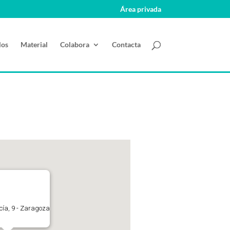
Área privada
los
Material
Colabora
Contacta
ucía, 9 - Zaragoza