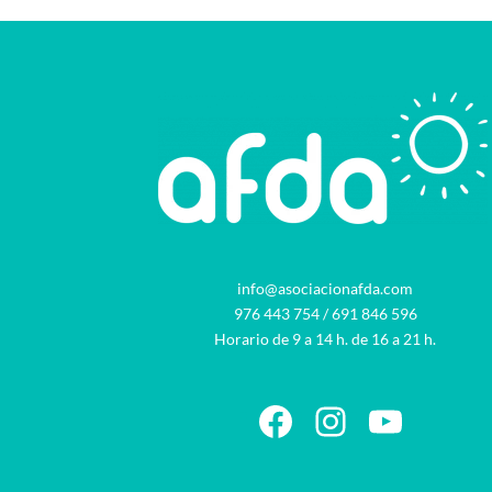
info@asociacionafda.com
976 443 754
/
691 846 596
Horario de 9 a 14 h. de 16 a 21 h.
Facebook
Instagram
YouTu