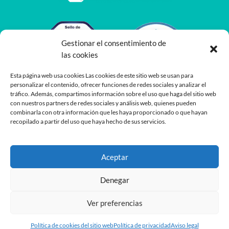
Gestionar el consentimiento de
las cookies
Esta página web usa cookies Las cookies de este sitio web se usan para
personalizar el contenido, ofrecer funciones de redes sociales y analizar el
tráfico. Además, compartimos información sobre el uso que haga del sitio web
con nuestros partners de redes sociales y análisis web, quienes pueden
combinarla con otra información que les haya proporcionado o que hayan
recopilado a partir del uso que haya hecho de sus servicios.
Aceptar
Denegar
Ver preferencias
Desarrollado por
Planea
y
Oshito
Política de cookies del sitio web
Política de privacidad
Aviso legal