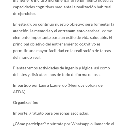
mantener e incluso incrementar el rendimiento nuestras
capacidades cognitivas mediante la realización habitual
de
ejercicios.
En este
grupo continuo
nuestro objetivo será
fomentar la
atención, la memoria y el entrenamiento cerebral
, como
elemento importante para un estilo de vida saludable. El
principal objetivo del entrenamiento cognitivo es
permitir una mayor facilidad en la realización de tareas
del mundo real.
Plantearemos
actividades de ingenio y lógica
, así como
debates y disfrutaremos de todo de forma ociosa.
Impartido por
Laura Izquierdo (Neuropsicóloga de
AFDA).
Organización
:
Importe:
gratuito para personas asociadas.
¿Cómo participar?
Apúntate por Whatsapp o llamando al