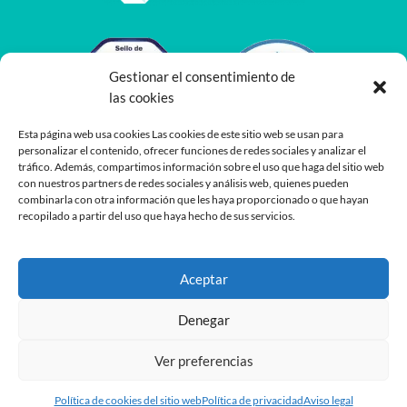
Gestionar el consentimiento de
las cookies
Esta página web usa cookies Las cookies de este sitio web se usan para
personalizar el contenido, ofrecer funciones de redes sociales y analizar el
tráfico. Además, compartimos información sobre el uso que haga del sitio web
con nuestros partners de redes sociales y análisis web, quienes pueden
combinarla con otra información que les haya proporcionado o que hayan
recopilado a partir del uso que haya hecho de sus servicios.
Aceptar
Denegar
Ver preferencias
Desarrollado por
Planea
y
Oshito
Política de cookies del sitio web
Política de privacidad
Aviso legal