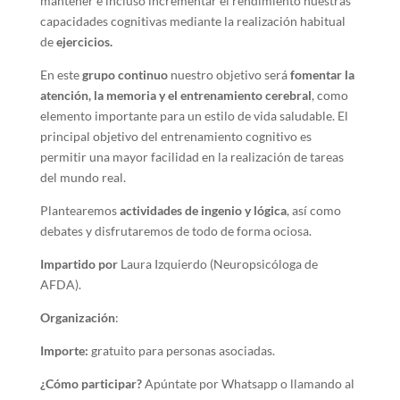
mantener e incluso incrementar el rendimiento nuestras
capacidades cognitivas mediante la realización habitual
de
ejercicios.
En este
grupo continuo
nuestro objetivo será
fomentar la
atención, la memoria y el entrenamiento cerebral
, como
elemento importante para un estilo de vida saludable. El
principal objetivo del entrenamiento cognitivo es
permitir una mayor facilidad en la realización de tareas
del mundo real.
Plantearemos
actividades de ingenio y lógica
, así como
debates y disfrutaremos de todo de forma ociosa.
Impartido por
Laura Izquierdo (Neuropsicóloga de
AFDA).
Organización
:
Importe:
gratuito para personas asociadas.
¿Cómo participar?
Apúntate por Whatsapp o llamando al