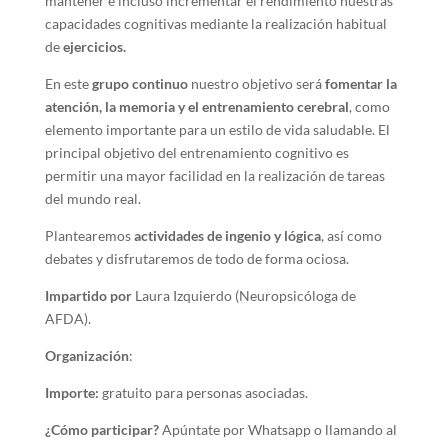
mantener e incluso incrementar el rendimiento nuestras
capacidades cognitivas mediante la realización habitual
de
ejercicios.
En este
grupo continuo
nuestro objetivo será
fomentar la
atención, la memoria y el entrenamiento cerebral
, como
elemento importante para un estilo de vida saludable. El
principal objetivo del entrenamiento cognitivo es
permitir una mayor facilidad en la realización de tareas
del mundo real.
Plantearemos
actividades de ingenio y lógica
, así como
debates y disfrutaremos de todo de forma ociosa.
Impartido por
Laura Izquierdo (Neuropsicóloga de
AFDA).
Organización
:
Importe:
gratuito para personas asociadas.
¿Cómo participar?
Apúntate por Whatsapp o llamando al