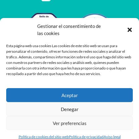
Gestionar el consentimiento de
las cookies
Esta página web usa cookies Las cookies de este sitio web se usan para
personalizar el contenido, ofrecer funciones de redes sociales y analizar el
tráfico. Además, compartimos información sobre el uso que haga del sitio web
con nuestros partners de redes sociales y análisis web, quienes pueden
combinarla con otra información que les haya proporcionado o que hayan
recopilado a partir del uso que haya hecho de sus servicios.
Aceptar
Denegar
Ver preferencias
Desarrollado por
Planea
y
Oshito
Política de cookies del sitio web
Política de privacidad
Aviso legal