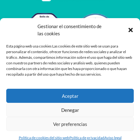
Gestionar el consentimiento de
las cookies
Esta página web usa cookies Las cookies de este sitio web se usan para
personalizar el contenido, ofrecer funciones de redes sociales y analizar el
tráfico. Además, compartimos información sobre el uso que haga del sitio web
con nuestros partners de redes sociales y análisis web, quienes pueden
combinarla con otra información que les haya proporcionado o que hayan
recopilado a partir del uso que haya hecho de sus servicios.
Aceptar
Denegar
Ver preferencias
Desarrollado por
Planea
y
Oshito
Política de cookies del sitio web
Política de privacidad
Aviso legal