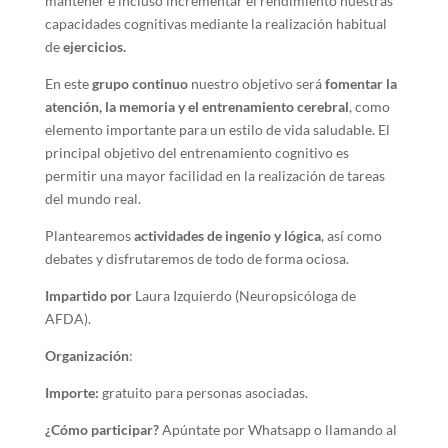
mantener e incluso incrementar el rendimiento nuestras
capacidades cognitivas mediante la realización habitual
de
ejercicios.
En este
grupo continuo
nuestro objetivo será
fomentar la
atención, la memoria y el entrenamiento cerebral
, como
elemento importante para un estilo de vida saludable. El
principal objetivo del entrenamiento cognitivo es
permitir una mayor facilidad en la realización de tareas
del mundo real.
Plantearemos
actividades de ingenio y lógica
, así como
debates y disfrutaremos de todo de forma ociosa.
Impartido por
Laura Izquierdo (Neuropsicóloga de
AFDA).
Organización
:
Importe:
gratuito para personas asociadas.
¿Cómo participar?
Apúntate por Whatsapp o llamando al