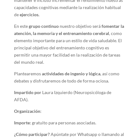
mantener e incluso incrementar el rendimiento nuestras
capacidades cognitivas mediante la realización habitual
de
ejercicios.
En este
grupo continuo
nuestro objetivo será
fomentar la
atención, la memoria y el entrenamiento cerebral
, como
elemento importante para un estilo de vida saludable. El
principal objetivo del entrenamiento cognitivo es
permitir una mayor facilidad en la realización de tareas
del mundo real.
Plantearemos
actividades de ingenio y lógica
, así como
debates y disfrutaremos de todo de forma ociosa.
Impartido por
Laura Izquierdo (Neuropsicóloga de
AFDA).
Organización
:
Importe:
gratuito para personas asociadas.
¿Cómo participar?
Apúntate por Whatsapp o llamando al