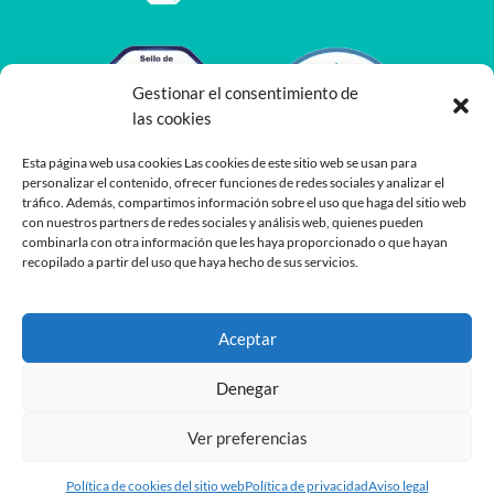
Gestionar el consentimiento de
las cookies
Esta página web usa cookies Las cookies de este sitio web se usan para
personalizar el contenido, ofrecer funciones de redes sociales y analizar el
tráfico. Además, compartimos información sobre el uso que haga del sitio web
con nuestros partners de redes sociales y análisis web, quienes pueden
combinarla con otra información que les haya proporcionado o que hayan
recopilado a partir del uso que haya hecho de sus servicios.
Aceptar
Denegar
Ver preferencias
Desarrollado por
Planea
y
Oshito
Política de cookies del sitio web
Política de privacidad
Aviso legal