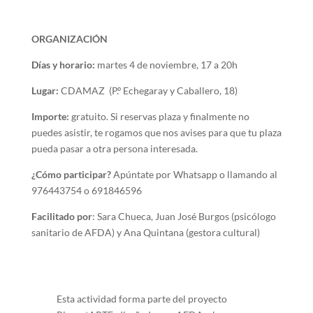
ORGANIZACIÓN
Días y horario:
martes 4 de noviembre, 17 a 20h
Lugar:
CDAMAZ (
P.º Echegaray y Caballero, 18
)
Importe:
gratuito. Si reservas plaza y finalmente no
puedes asistir, te rogamos que nos avises para que tu plaza
pueda pasar a otra persona interesada.
¿Cómo participar?
Apúntate por Whatsapp o llamando al
976443754 o 691846596
Facilitado por
: Sara Chueca, Juan José Burgos (psicólogo
sanitario de AFDA) y Ana Quintana (gestora cultural)
Esta actividad forma parte del proyecto