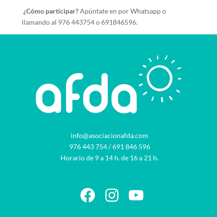
¿Cómo participar?
Apúntate en por Whatsapp o
llamando al 976 443754 o 691846596.
info@asociacionafda.com
976 443 754
/
691 846 596
Horario de 9 a 14 h. de 16 a 21 h.
Facebook
Instagram
YouTube