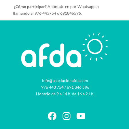
¿Cómo participar?
Apúntate en por Whatsapp o
llamando al 976 443754 o 691846596.
info@asociacionafda.com
976 443 754
/
691 846 596
Horario de 9 a 14 h. de 16 a 21 h.
Facebook
Instagram
YouTube