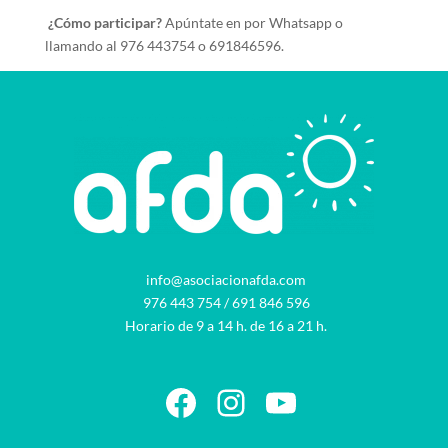
¿Cómo participar?
Apúntate en por Whatsapp o
llamando al 976 443754 o 691846596.
info@asociacionafda.com
976 443 754
/
691 846 596
Horario de 9 a 14 h. de 16 a 21 h.
Facebook
Instagram
YouTube