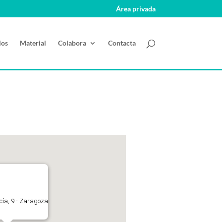
Área privada
los
Material
Colabora
Contacta
ucía, 9 - Zaragoza