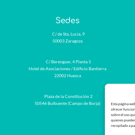
Sedes
C/ de Sta. Lucía, 9
50003 Zaragoza
C/ Berenguer, 4 Planta 5
Hotel de Asociaciones / Edificio Bantierra
22002 Huesca
Plaza de la Constitución 2
be
50546 Bulbuente (Campo de Borja)
Esta página web
ofrecer funcion
sobre el uso qu
quienes pueden
recopilado a pa