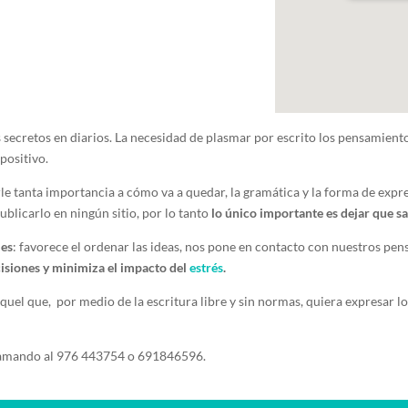
 secretos en diarios. La necesidad de plasmar por escrito los pensamien
positivo.
rle tanta importancia a cómo va a quedar, la gramática y la forma de expre
blicarlo en ningún sitio, por lo tanto
lo único importante es dejar que sa
les
: favorece el ordenar las ideas, nos pone en contacto con nuestros p
isiones y minimiza el impacto del
estrés
.
quel que, por medio de la escritura libre y sin normas, quiera expresar lo 
lamando al 976 443754 o 691846596.