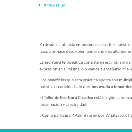
Arte y salud
Ya desde la infancia empezamos a escribir nuestros
nosotros nace desde bien temprano y es altamente 
La
escritura terapéutica
consiste en escribir sin da
expresión en sí misma. No vamos a enseñarlo ni a pu
Los
beneficios
que esta práctica aporta son
múltip
nuestra creatividad… lo que
nos ayuda a tomar dec
El
Taller de Escritura Creativa
está dirigido a todo a
imaginación y creatividad.
¿Cómo participar?
Apúntate en por Whatsapp o l