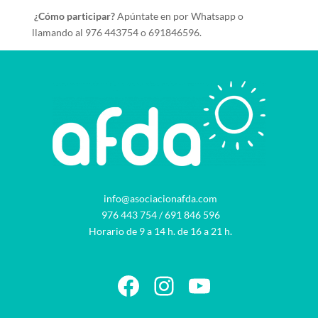
¿Cómo participar?
Apúntate en por Whatsapp o
llamando al 976 443754 o 691846596.
info@asociacionafda.com
976 443 754
/
691 846 596
Horario de 9 a 14 h. de 16 a 21 h.
Facebook
Instagram
YouTube