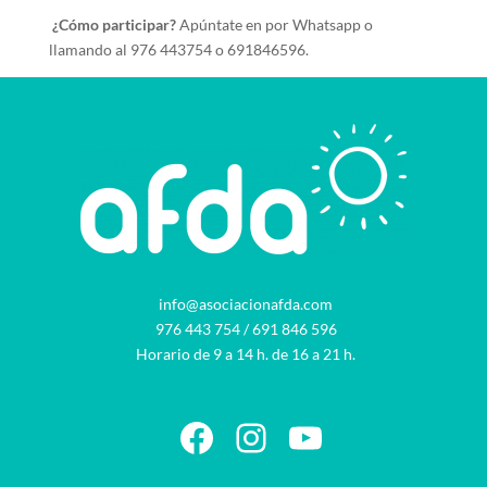
¿Cómo participar?
Apúntate en por Whatsapp o
llamando al 976 443754 o 691846596.
info@asociacionafda.com
976 443 754
/
691 846 596
Horario de 9 a 14 h. de 16 a 21 h.
Facebook
Instagram
YouTube