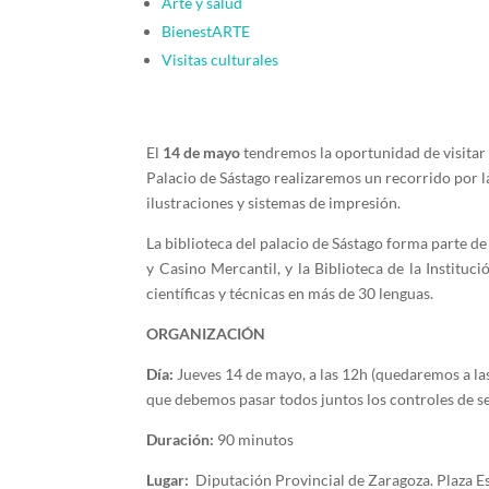
Arte y salud
BienestARTE
Visitas culturales
El
14 de mayo
tendremos la oportunidad de visitar 
Palacio de Sástago realizaremos un recorrido por 
ilustraciones y sistemas de impresión.
La biblioteca del palacio de Sástago forma parte de 
y Casino Mercantil, y la Biblioteca de la Instituc
científicas y técnicas en más de 30 lenguas.
ORGANIZACIÓN
Día:
Jueves 14 de mayo, a las 12h (quedaremos a las
que debemos pasar todos juntos los controles de s
Duración:
90 minutos
Lugar:
Diputación Provincial de Zaragoza. Plaza E