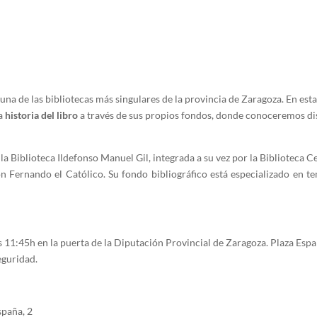
una de las bibliotecas más singulares de la provincia de Zaragoza.
En esta
la
historia del libro
a través de sus propios fondos, donde conoceremos di
la Biblioteca Ildefonso Manuel Gil, integrada a su vez por la Biblioteca Ce
ión Fernando el Católico. Su fondo bibliográfico está especializado en t
 11:45h en la puerta de la Diputación Provincial de Zaragoza. Plaza Esp
eguridad.
spaña, 2