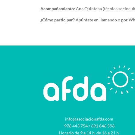
Acompañamiento:
Ana Quintana (técnica sociocu
¿Cómo participar?
Apúntate en llamando o por W
info@asociacionafda.com
976 443 754
/
691 846 596
Horario de 9 a 14 h. de 16 a 21 h.