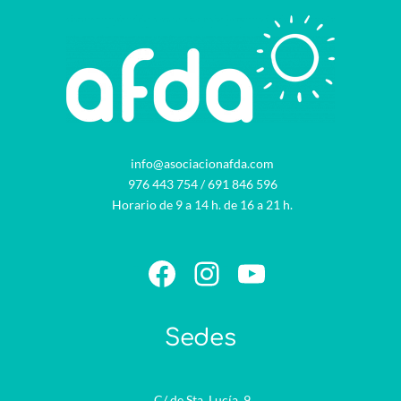
info@asociacionafda.com
976 443 754
/
691 846 596
Horario de 9 a 14 h. de 16 a 21 h.
Facebook
Instagram
YouTube
Sedes
C/ de Sta. Lucía, 9