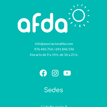
info@asociacionafda.com
976 443 754
/
691 846 596
Horario de 9 a 14 h. de 16 a 21 h.
Facebook
Instagram
YouTube
Sedes
C/ de Sta. Lucía, 9