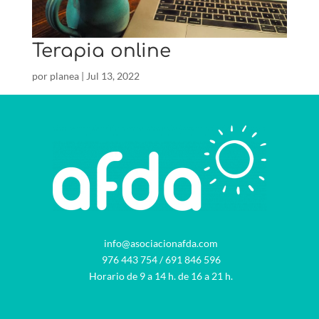
Terapia online
por
planea
|
Jul 13, 2022
info@asociacionafda.com
976 443 754
/
691 846 596
Horario de 9 a 14 h. de 16 a 21 h.