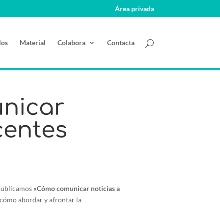
Área privada
los
Material
Colabora
Contacta
unicar
centes
, publicamos
«Cómo comunicar noticias a
 cómo abordar y afrontar la