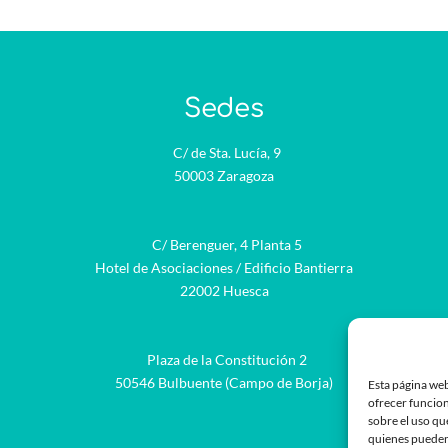
Sedes
C/ de Sta. Lucía, 9
50003 Zaragoza
C/ Berenguer, 4 Planta 5
Hotel de Asociaciones / Edificio Bantierra
22002 Huesca
Plaza de la Constitución 2
be
50546 Bulbuente (Campo de Borja)
Esta página web
ofrecer funcion
sobre el uso qu
quienes pueden