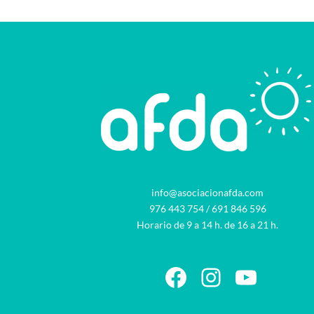
info@asociacionafda.com
976 443 754
/
691 846 596
Horario de 9 a 14 h. de 16 a 21 h.
Facebook
Instagram
YouTu