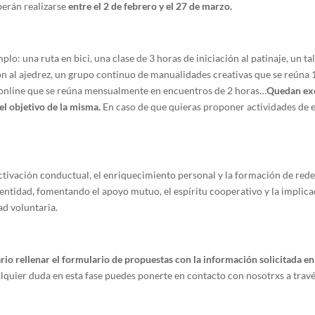
berán realizarse
entre el 2 de febrero y el 27 de marzo.
o: una ruta en bici, una clase de 3 horas de iniciación al patinaje, un ta
ción al ajedrez, un grupo continuo de manualidades creativas que se reúna 
 online que se reúna mensualmente en encuentros de 2 horas…
Quedan exc
el objetivo de la misma.
En caso de que quieras proponer actividades de es
tivación conductual, el enriquecimiento personal y la formación de redes
 entidad, fomentando el apoyo mutuo, el espíritu cooperativo y la impli
ad voluntaria.
ario rellenar el formulario de propuestas con la información solicitada 
alquier duda en esta fase puedes ponerte en contacto con nosotrxs a trav