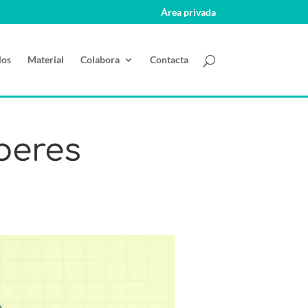
Área privada
los
Material
Colabora
Contacta
beres