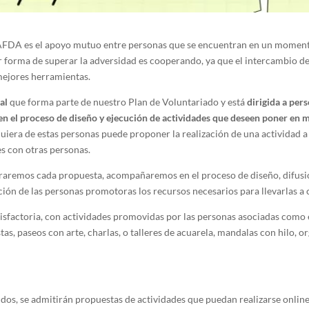
 AFDA es el apoyo mutuo entre personas que se encuentran en un momento
 forma de superar la adversidad es cooperando, ya que el intercambio de 
 mejores herramientas.
al
que forma parte de nuestro Plan de Voluntariado y está
dirigida a per
en el proceso de diseño y ejecución de actividades que deseen poner en ma
iera de estas personas puede proponer la realización de una actividad a t
s con otras personas.
raremos cada propuesta, acompañaremos en el proceso de diseño, difusión
ión de las personas promotoras los recursos necesarios para llevarlas a 
isfactoria, con actividades promovidas por las personas asociadas como 
tas, paseos con arte, charlas, o talleres de acuarela, mandalas con hilo, or
s, se admitirán propuestas de actividades que puedan realizarse online