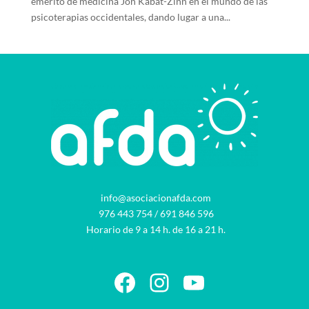
emérito de medicina Jon Kabat-Zinn en el mundo de las
psicoterapias occidentales, dando lugar a una...
info@asociacionafda.com
976 443 754
/
691 846 596
Horario de 9 a 14 h. de 16 a 21 h.
Facebook
Instagram
YouTube